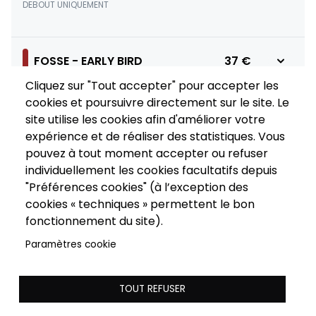
DEBOUT UNIQUEMENT
FOSSE - EARLY BIRD
37 €
Cliquez sur "Tout accepter" pour accepter les
DEBOUT UNIQUEMENT - tarif préférentiel de lancement, ouvert à
tous.
cookies et poursuivre directement sur le site. Le
site utilise les cookies afin d'améliorer votre
expérience et de réaliser des statistiques. Vous
BALCON - EARLY BIRD
COMPLET
pouvez à tout moment accepter ou refuser
individuellement les cookies facultatifs depuis
PLACEMENT LIBRE ASSIS - tarif préférentiel de lancement, ouvert
à tous.
"Préférences cookies" (à l’exception des
cookies « techniques » permettent le bon
fonctionnement du site).
Paramètres cookie
TOUT REFUSER